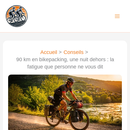
Aller
au
contenu
Accueil
Conseils
90 km en bikepacking, une nuit dehors : la
fatigue que personne ne vous dit