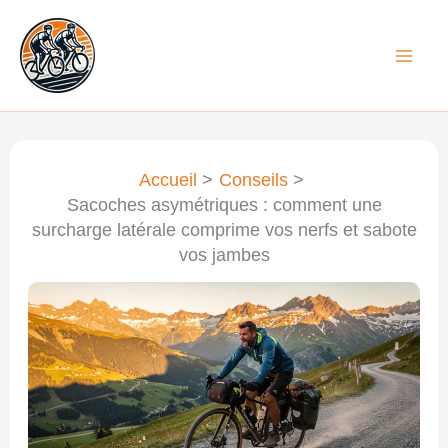
Aller
au
contenu
Accueil
Conseils
Sacoches asymétriques : comment une
surcharge latérale comprime vos nerfs et sabote
vos jambes