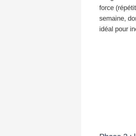
force (répét
semaine, do
idéal pour i