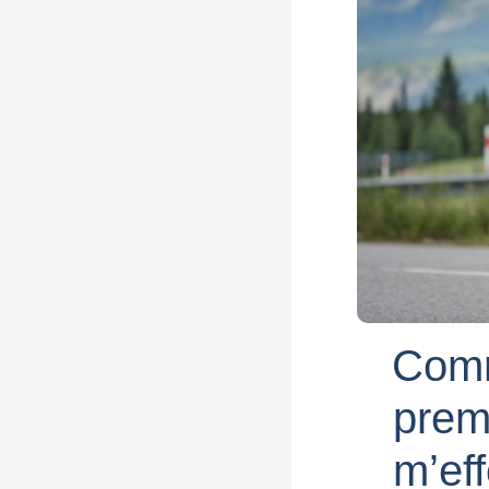
Comm
prem
m’eff