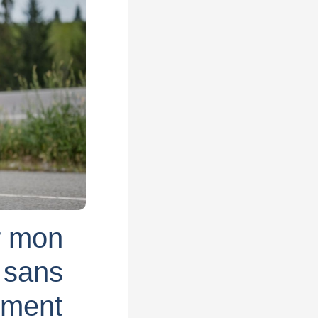
r mon
 sans
nement