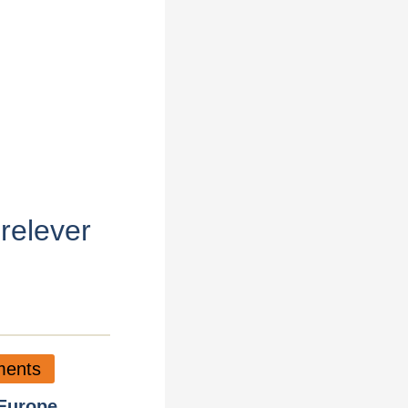
relever
ments
 Europe