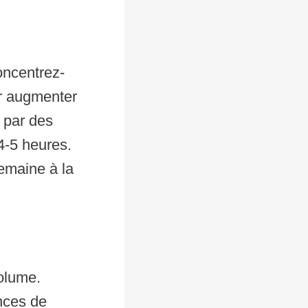
oncentrez-
ur augmenter
 par des
4-5 heures.
semaine à la
volume.
ances de