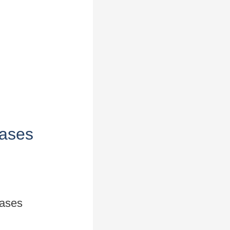
hases
hases