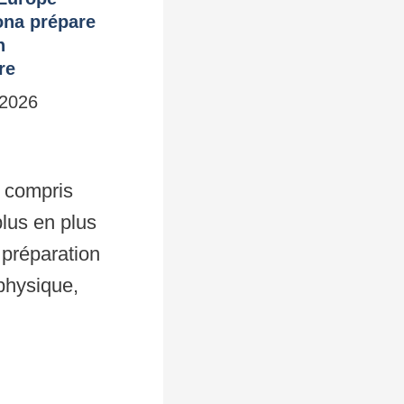
ona prépare
n
re
 2026
,
f compris
lus en plus
 préparation
 physique,