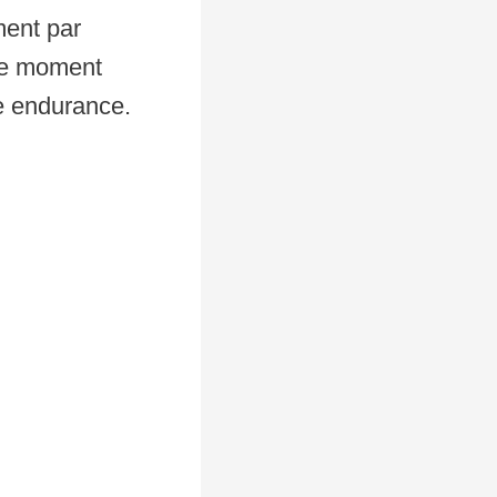
ment par
le moment
e endurance.