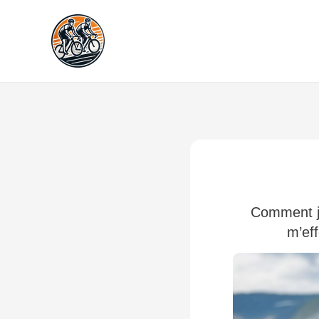
Aller
au
contenu
Comment j’
m’eff