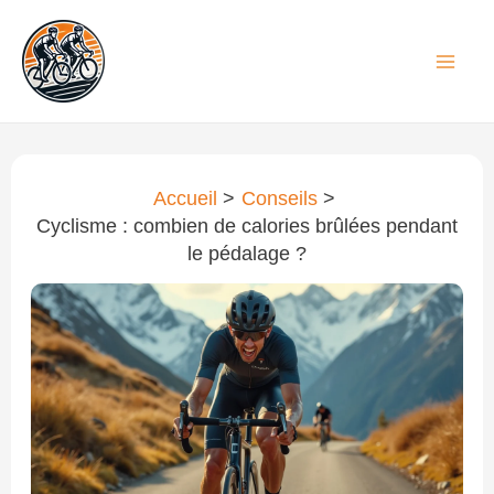
Aller
au
contenu
Accueil
Conseils
Cyclisme : combien de calories brûlées pendant
le pédalage ?